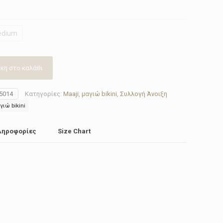
edium
κη στο καλάθι
5014
Κατηγορίες:
Maaji
,
μαγιώ bikini
,
Συλλογή Άνοιξη
γιώ bikini
ληροφορίες
Size Chart