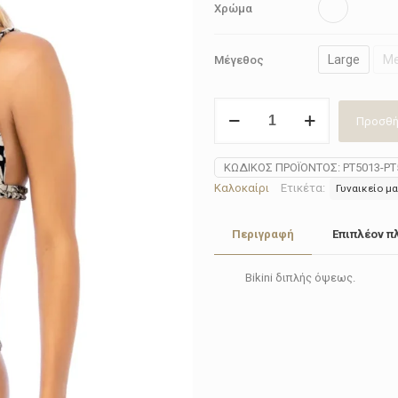
Χρώμα
Large
M
Μέγεθος
Bikini
Προσθή
Maaji
PT5013-
PT5014
ΚΩΔΙΚΌΣ ΠΡΟΪΌΝΤΟΣ:
PT5013-PT
ποσότητα
Καλοκαίρι
Ετικέτα:
Γυναικείο μα
Περιγραφή
Επιπλέον π
Bikini διπλής όψεως.