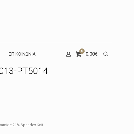
0
0.00€
ΕΠΙΚΟΙΝΩΝΙΑ
T5013-PT5014
Η
ρέχουσα
ιμή
.
ίναι:
yamide 21% Spandex Knit
5.05€.