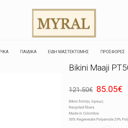
ΡΙΚΑ
ΠΑΙΔΙΚΑ
ΕΙΔΗ ΜΑΣΤΕΚΤΟΜΗΣ
ΠΡΟΣΦΟΡΕΣ
Bikini Maaji P
Original
85.05
€
121.50
€
price
τ
Bikini διπλής όψεως.
was:
τ
Recycled fibers
121.50€
ε
Made in Colombia
50% Regenerate Polyamide 29% Pol
8