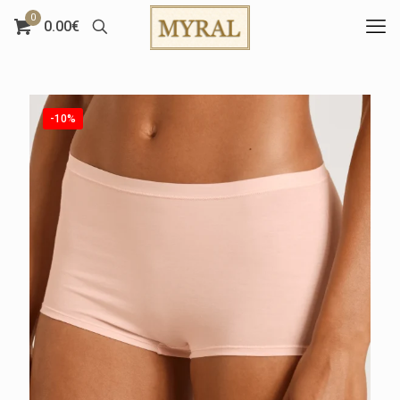
0
0.00€
-10%