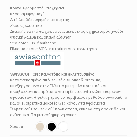
price
τρέχουσα
Κοντό εφαρμοστό μποξεράκι.
was:
τιμή
Κλασική εφαρμογή
24.20€.
είναι:
Από βαμβάκι υψηλής ποιότητας
Ζέρσεϊ, ελαστικό
21.78€.
Διαρκής ζωντάνια χρώματος, μειωμένος σχηματισμός χνούδι
Φυσική λάμψη και απαλή αίσθηση
92% coton, 8% élasthanne
Πλύσιμο στους 60°C, επιτρέπεται στεγνωτήριο.
SWISSCOTTON
: Καινοτόμο και εκλεπτυσμένο –
κατασκευασμένο από βαμβάκι Supima® premium,
επεξεργασμένο στην Ελβετία με υψηλά ποιοτικά και
περιβαλλοντικά πρότυπα για τη δημιουργία εκλεπτυσμένων
υφασμάτων. Η φιλική προς το περιβάλλον μέθοδος συγκομιδής
και οι εξαιρετικά μακριές ίνες κάνουν τα υφάσματα
“ελβετικού+βαμβακιού” πολύ απαλά, εύκολα στη φροντίδα και
ανθεκτικά. Για μια καθημερινή άνεση.
Χρώμα