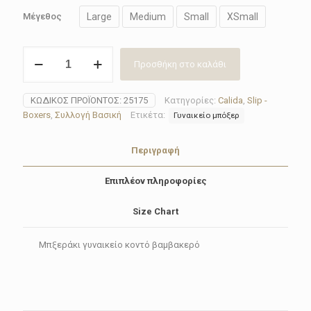
Large
Medium
Small
XSmall
Μέγεθος
Boxer
Προσθήκη στο καλάθι
γυναικείο
Calida
25175
ΚΩΔΙΚΌΣ ΠΡΟΪΌΝΤΟΣ:
25175
Κατηγορίες:
Calida
,
Slip -
(Black-
Boxers
,
Συλλογή Βασική
Ετικέτα:
Γυναικείο μπόξερ
White-
Beige)
ποσότητα
Περιγραφή
Επιπλέον πληροφορίες
Size Chart
Μπξεράκι γυναικείο κοντό βαμβακερό