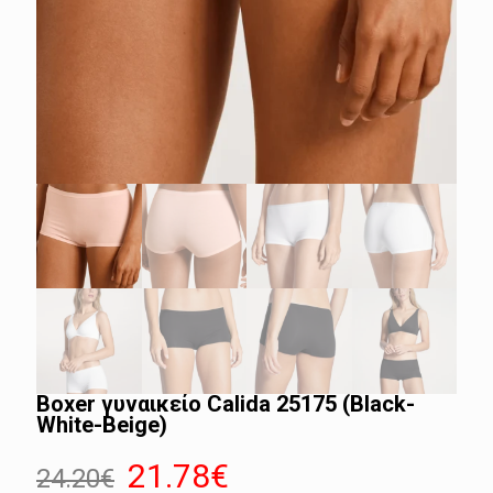
Boxer γυναικείο Calida 25175 (Black-
White-Beige)
Original
Η
21.78
€
24.20
€