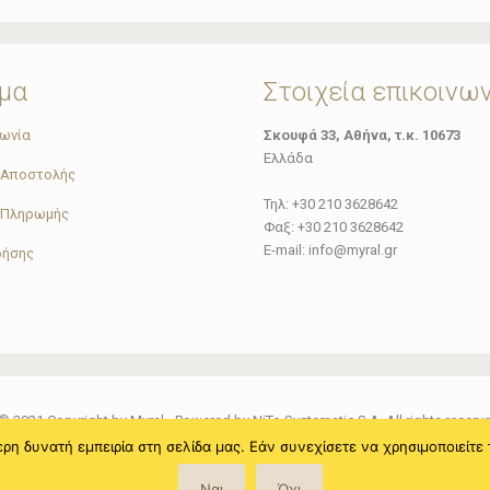
μα
Στοιχεία επικοινω
νωνία
Σκουφά 33, Αθήνα, τ.κ. 10673
Ελλάδα
 Αποστολής
Τηλ: +30 210 3628642
 Πληρωμής
Φαξ: +30 210 3628642
E-mail: info@myral.gr
ρήσης
© 2021 Copyright by Myral - Powered by NiTo Systematic S.A. All rights reserv
η δυνατή εμπειρία στη σελίδα μας. Εάν συνεχίσετε να χρησιμοποιείτε 
Ναι
Όχι