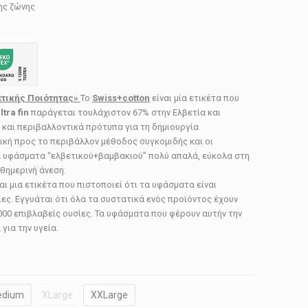
ης ζώνης
ετικής Ποιότητας»
Το
Swiss
+
cotton
είναι μία ετικέτα που
ltra
fin
παράγεται τουλάχιστον 67% στην Ελβετία και
 και περιβαλλοντικά πρότυπα για τη δημιουργία
κή προς το περιβάλλον μέθοδος συγκομιδής και οι
τα υφάσματα “ελβετικού+βαμβακιού” πολύ απαλά, εύκολα στη
αθημερινή άνεση.
αι μια ετικέτα που πιστοποιεί ότι τα υφάσματα είναι
ες. Εγγυάται ότι όλα τα συστατικά ενός προϊόντος έχουν
000 επιβλαβείς ουσίες. Τα υφάσματα που φέρουν αυτήν την
για την υγεία.
edium
XLarge
XXLarge