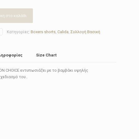
κη στο καλάθι
Κατηγορίες:
Boxers shorts
,
Calida
,
Συλλογή Βασική
ληροφορίες
Size Chart
TON CHOICE εντυπωσιάζει με το βαμβάκι υψηλής
σχεδιασμό του..