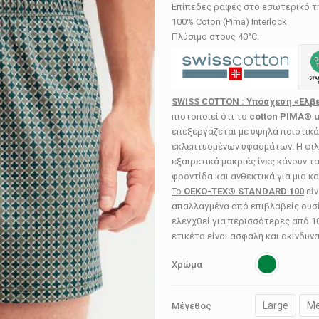
Επίπεδες ραφές στο εσωτερικό τ
100% Coton (Pima) Interlock
Πλύσιμο στους 40°C.
SWISS COTTON : Υπόσχεση «Ελβ
πιστοποιεί ότι το
cot
t
on PIMA® u
επεξεργάζεται με υψηλά ποιοτικά
εκλεπτυσμένων υφασμάτων. Η φιλι
εξαιρετικά μακριές ίνες κάνουν 
φροντίδα και ανθεκτικά για μια κ
Το
OEKO-TEX® STANDARD 100
είν
απαλλαγμένα από επιβλαβείς ουσί
ελεγχθεί για περισσότερες από 1
ετικέτα είναι ασφαλή και ακίνδυνα 
Χρώμα
Large
M
Μέγεθος