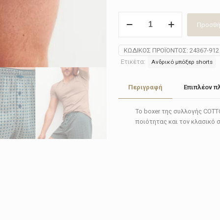
Boxer
Προσθή
short
ανδρικό
Calida
ΚΩΔΙΚΌΣ ΠΡΟΪΌΝΤΟΣ:
24367-912
24367-
Ετικέτα:
Ανδρικό μπόξερ shorts
912
ποσότητα
Περιγραφή
Επιπλέον π
Το boxer της συλλογής COT
ποιότητας και τον κλασικό 