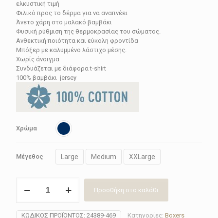
28.71€.
ελκυστική τιμή
Φιλικό προς το δέρμα για να αναπνέει
Άνετο χάρη στο μαλακό βαμβάκι
Φυσική ρύθμιση της θερμοκρασίας του σώματος.
Ανθεκτική ποιότητα και εύκολη φροντίδα
Μπόξερ με καλυμμένο λάστιχο μέσης.
Χωρίς άνοιγμα
Συνδυάζεται με διάφορα t-shirt
100% βαμβάκι jersey
Χρώμα
Large
Medium
XXLarge
Μέγεθος
Boxer
Προσθήκη στο καλάθι
short
ανδρικό
Calida
ΚΩΔΙΚΌΣ ΠΡΟΪΌΝΤΟΣ:
24389-469
Κατηγορίες:
Boxers