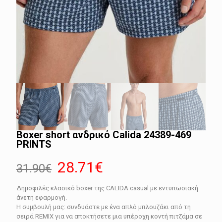
Boxer short ανδρικό Calida 24389-469
PRINTS
Original
Η
28.71
€
31.90
€
price
τρέχουσα
Δημοφιλές κλασικό boxer της CALIDA casual με εντυπωσιακή
was:
τιμή
άνετη εφαρμογή.
31.90€.
είναι:
Η συμβουλή μας: συνδυάστε με ένα απλό μπλουζάκι από τη
σειρά REMIX για να αποκτήσετε μια υπέροχη κοντή πιτζάμα σε