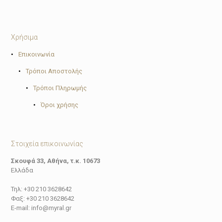
Χρήσιμα
•
Επικοινωνία
•
Τρόποι Αποστολής
•
Τρόποι Πληρωμής
•
Όροι χρήσης
Στοιχεία επικοινωνίας
Σκουφά 33, Αθήνα, τ.κ. 10673
Ελλάδα
Τηλ: +30 210 3628642
Φαξ: +30 210 3628642
E-mail: info@myral.gr