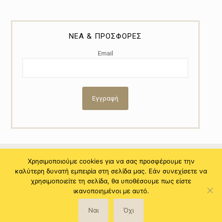
ΝΕΑ & ΠΡΟΣΦΟΡΕΣ
Email
Χρησιμοποιούμε cookies για να σας προσφέρουμε την
καλύτερη δυνατή εμπειρία στη σελίδα μας. Εάν συνεχίσετε να
© 2021 Copyright by Myral - Powered by NiTo Systematic S.A. All
χρησιμοποιείτε τη σελίδα, θα υποθέσουμε πως είστε
rights reserved.
ικανοποιημένοι με αυτό.
Ναι
Όχι