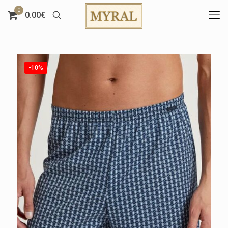
0
0.00€
-10%