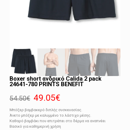
Boxer short ανδρικό Calida 2 pack
24641-780 PRINTS BENEFIT
Original
Η
49.05
€
54.50
€
price
τρέχουσα
Μπόξερ βαμβακερό διπλής συσκευασίας.
was:
τιμή
Άνετο μπόξερ με καλυμμένο το λάστιχο μέσης.
54.50€.
είναι:
Καθαρό βαμβάκι που επιτρέπει στο δέρμα να αναπνέει
Βασικό για καθημερινή χρήση