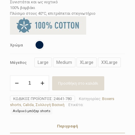
49.05€.
Συνιστάται και ως νυχτικό
100% βαμβάκι
Πλύσιμο στους 40°C, επιτρέπεται στεγνωτήριο
Χρώμα
Large
Medium
XLarge
XXLarge
Μέγεθος
Boxer
Προσθήκη στο καλάθι
short
ανδρικό
Calida
ΚΩΔΙΚΌΣ ΠΡΟΪΌΝΤΟΣ:
24641-780
Κατηγορίες:
Boxers
2
shorts
,
Calida
,
Συλλογή Βασική
Ετικέτα:
pack
Ανδρικό μπόξερ shorts
24641-
780
PRINTS
Περιγραφή
BENEFIT