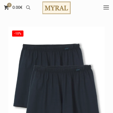
0
0.00€
-10%