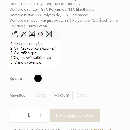
41.10€.
είναι:
Dance de sens : ο χωρός των αισθήσεων
Dentelle στο πλάϊ: 89% Polyamide, 11% Élasthanne
32.88€.
Dentelle πίσω: 89% Polyamide, 11% Élasthanne
Dentelle στη μέση και μπροστά: 88% Polyamide, 12% Élasthanne
Καβάλος: 100% Coton
Χρώμα
Large
Medium
Small
Μέγεθος
Τάνγκα(Tanga)
Προσθήκη στο καλάθι
γυναικείο
Aubade
OG26