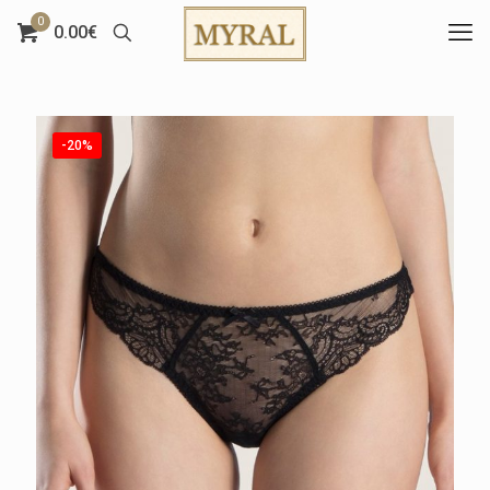
0
0.00€
-20%