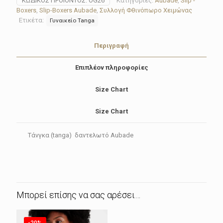
ΚΩΔΙΚΌΣ ΠΡΟΪΌΝΤΟΣ:
OG26
Κατηγορίες:
Aubade
,
Slip -
ποσότητα
Boxers
,
Slip-Boxers Aubade
,
Συλλογή Φθινόπωρο Χειμώνας
Ετικέτα:
Γυναικείο Tanga
Περιγραφή
Επιπλέον πληροφορίες
Size Chart
Size Chart
Τάνγκα (tanga) δαντελωτό Aubade
Μπορεί επίσης να σας αρέσει…