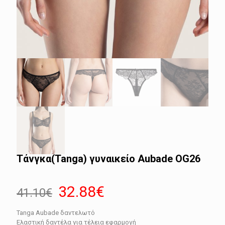
Τάνγκα(Tanga) γυναικείο Aubade OG26
Original
Η
32.88
€
41.10
€
price
τρέχουσα
Tanga Aubade δαντελωτό
was:
τιμή
Ελαστική δαντέλα για τέλεια εφαρμογή