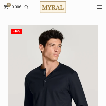
0
0.00€
-40%