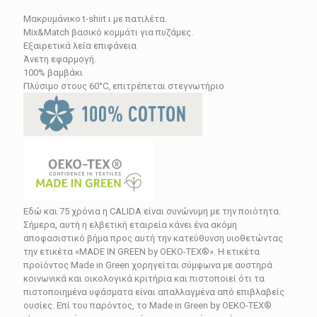
price
τρέχουσα
Μακρυμάνικο t-shirt ι με πατιλέτα.
was:
τιμή
Mix&Match βασικό κομμάτι για πυζάμες.
78.00€.
είναι:
Εξαιρετικά λεία επιφάνεια
Άνετη εφαρμογή.
46.80€.
100% βαμβάκι
Πλύσιμο στους 60°C, επιτρέπεται στεγνωτήριο
Εδώ και 75 χρόνια η CALIDA είναι συνώνυμη με την ποιότητα.
Σήμερα, αυτή η ελβετική εταιρεία κάνει ένα ακόμη
αποφασιστικό βήμα προς αυτή την κατεύθυνση υιοθετώντας
την ετικέτα «MADE IN GREEN by OEKO-TEX®». Η ετικέτα
προϊόντος Made in Green χορηγείται σύμφωνα με αυστηρά
κοινωνικά και οικολογικά κριτήρια και πιστοποιεί ότι τα
πιστοποιημένα υφάσματα είναι απαλλαγμένα από επιβλαβείς
ουσίες. Επί του παρόντος, το Made in Green by OEKO-TEX®