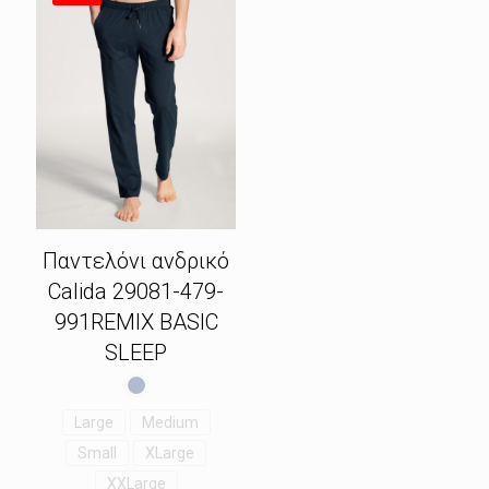
Παντελόνι ανδρικό
Calida 29081-479-
991REMIX BASIC
SLEEP
Large
Medium
Small
XLarge
XXLarge