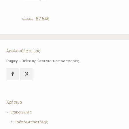
Original
Η
57.54
€
95.90
€
price
τρέχουσα
was:
τιμή
95.90€.
είναι:
57.54€.
Ακολουθήστε μας
Ενημερωθείτε πρώτοι για τις προσφορές
Χρήσιμα
•
Επικοινωνία
•
Τρόποι Αποστολής