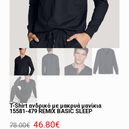
T-Shirt ανδρικό με μακρυά μανίκια
15581-479 REMIX BASIC SLEEP
Original
Η
46.80
€
78.00
€