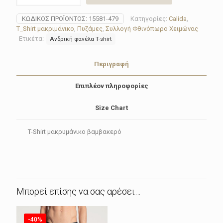
ανδρικό
με
ΚΩΔΙΚΌΣ ΠΡΟΪΌΝΤΟΣ:
15581-479
Κατηγορίες:
Calida
,
μακρυά
T_Shirt μακριμάνικο
,
Πυζάμες
,
Συλλογή Φθινόπωρο Χειμώνας
μανίκια
Ετικέτα:
Ανδρική φανέλα T-shirt
15581-
479
REMIX
Περιγραφή
BASIC
SLEEP
Επιπλέον πληροφορίες
ποσότητα
Size Chart
T-Shirt μακρυμάνικο βαμβακερό
Μπορεί επίσης να σας αρέσει…
-40%