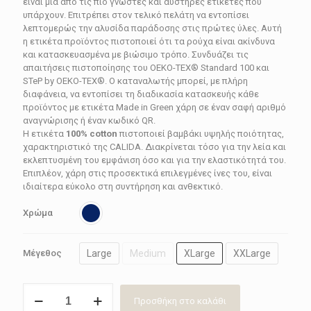
είναι μια από τις πιο γνωστές και αυστηρές ετικέτες που
υπάρχουν. Επιτρέπει στον τελικό πελάτη να εντοπίσει
λεπτομερώς την αλυσίδα παράδοσης στις πρώτες ύλες. Αυτή
η ετικέτα προϊόντος πιστοποιεί ότι τα ρούχα είναι ακίνδυνα
και κατασκευασμένα με βιώσιμο τρόπο. Συνδυάζει τις
απαιτήσεις πιστοποίησης του OEKO-TEX® Standard 100 και
STeP by OEKO-TEX®. Ο καταναλωτής μπορεί, με πλήρη
διαφάνεια, να εντοπίσει τη διαδικασία κατασκευής κάθε
προϊόντος με ετικέτα Made in Green χάρη σε έναν σαφή αριθμό
αναγνώρισης ή έναν κωδικό QR.
Η ετικέτα
100% cotton
πιστοποιεί βαμβάκι υψηλής ποιότητας,
χαρακτηριστικό της CALIDA. Διακρίνεται τόσο για την λεία και
εκλεπτυσμένη του εμφάνιση όσο και για την ελαστικότητά του.
Επιπλέον, χάρη στις προσεκτικά επιλεγμένες ίνες του, είναι
ιδιαίτερα εύκολο στη συντήρηση και ανθεκτικό.
Χρώμα
Large
Medium
XLarge
XXLarge
Μέγεθος
T-
Προσθήκη στο καλάθι
Shirt