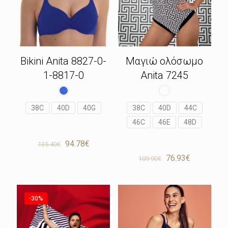
Bikini Anita 8827-0-
Μαγιώ ολόσωμο
1-8817-0
Anita 7245
38C
40D
40G
38C
40D
44C
46C
46E
48D
Original
Η
94.78
€
135.40
€
price
τρέχουσα
Original
Η
76.93
€
109.90
€
was:
τιμή
price
τρέχουσα
135.40€.
είναι:
was:
τιμή
94.78€.
109.90€.
είναι:
76.93€.
-30%