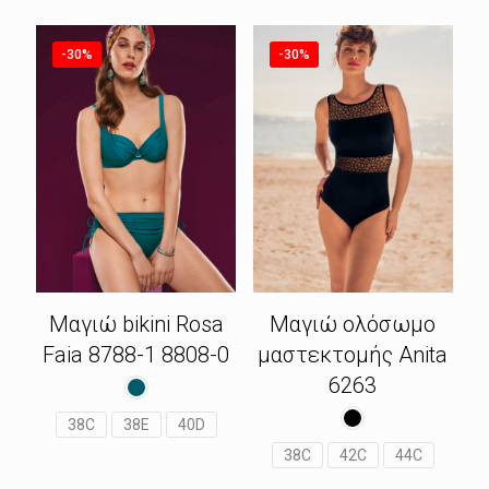
69.23€.
-30%
-30%
Μαγιώ bikini Rosa
Μαγιώ ολόσωμο
Faia 8788-1 8808-0
μαστεκτομής Anita
6263
38C
38E
40D
38C
42C
44C