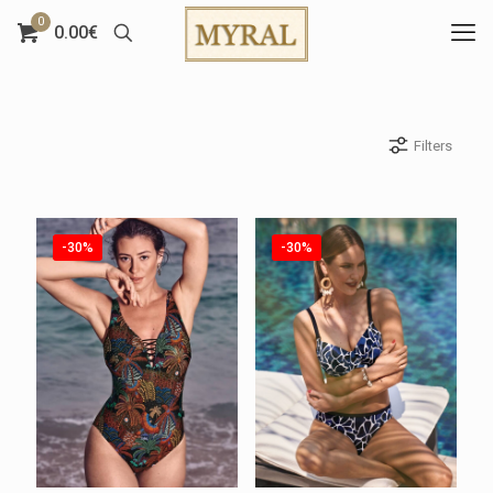
0
0.00€
Filters
-30%
-30%