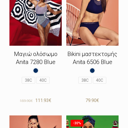
Μαγιώ ολόσωμο
Bikini μαστεκτομής
Anita 7280 Blue
Anita 6506 Blue
38C
40C
38C
40C
Original
Η
111.93
€
79.90
€
159.90
€
price
τρέχουσα
was:
τιμή
159.90€.
είναι:
111.93€.
-30%