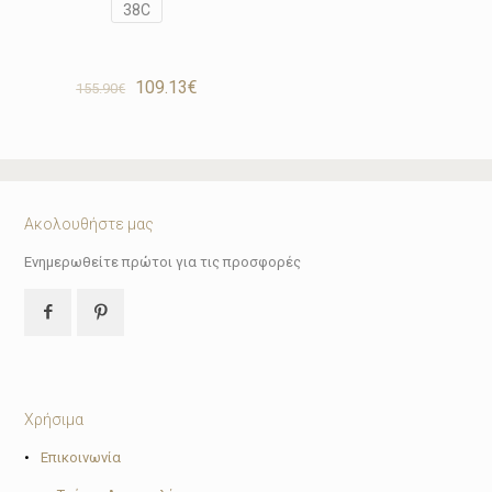
38C
Original
Η
109.13
€
155.90
€
price
τρέχουσα
was:
τιμή
155.90€.
είναι:
109.13€.
Ακολουθήστε μας
Ενημερωθείτε πρώτοι για τις προσφορές
Χρήσιμα
•
Επικοινωνία