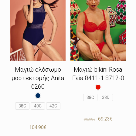
Μαγιώ ολόσωμο
Μαγιώ bikini Rosa
μαστεκτομής Anita
Faia 8411-1 8712-0
6260
38C
38D
38C
40C
42C
Original
Η
69.23
€
98.90
€
price
τρέχουσα
104.90
€
was:
τιμή
98.90€.
είναι: