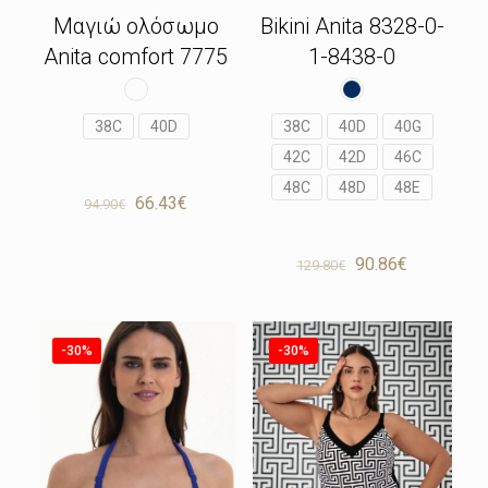
Μαγιώ ολόσωμο
Bikini Anita 8328-0-
Anita comfort 7775
1-8438-0
38C
40D
38C
40D
40G
42C
42D
46C
48C
48D
48E
Original
Η
66.43
€
94.90
€
price
τρέχουσα
was:
τιμή
Original
Η
94.90€.
είναι:
90.86
€
129.80
€
price
τρέχουσα
66.43€.
was:
τιμή
129.80€.
είναι:
90.86€.
-30%
-30%