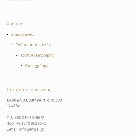
Χρήσιμα
•
Επικοινωνία
•
Τρόποι Αποστολής
•
Τρόποι Πληρωμής
•
Όροι χρήσης
Στοιχεία επικοινωνίας
Σκουφά 33, Αθήνα, τ.κ. 10673
Ελλάδα
Τηλ: +30 210 3628642
Φαξ: +30 210 3628642
E-mail: info@myral.gr