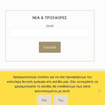
ΝΕΑ & ΠΡΟΣΦΟΡΕΣ
Email
Χρησιμοποιούμε cookies για να σας προσφέρουμε την
καλύτερη δυνατή εμπειρία στη σελίδα μας. Εάν συνεχίσετε να
© 2021 Copyright by Myral - Powered by NiTo Systematic S.A. All
χρησιμοποιείτε τη σελίδα, θα υποθέσουμε πως είστε
rights reserved.
ικανοποιημένοι με αυτό.
Ναι
Όχι