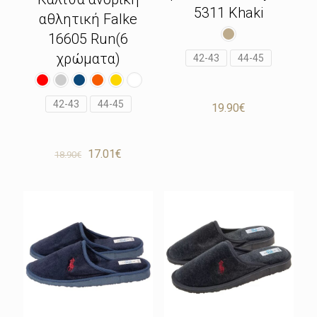
5311 Khaki
αθλητική Falke
16605 Run(6
χρώματα)
42-43
44-45
42-43
44-45
19.90
€
Original
Η
17.01
€
18.90
€
price
τρέχουσα
was:
τιμή
18.90€.
είναι:
17.01€.