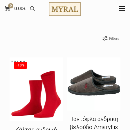
0
0.00€
Filters
-10%
Παντόφλα ανδρική
βελούδο Amaryllis
Κάλτσα ανδρική