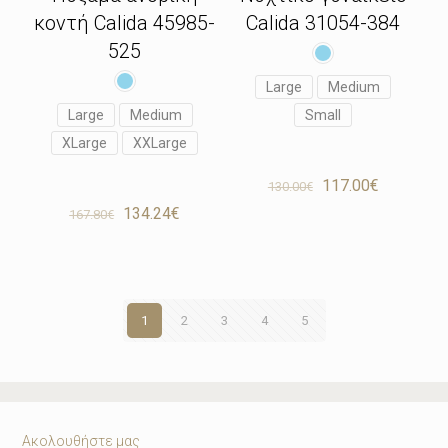
κοντή Calida 45985-
Calida 31054-384
525
Large
Medium
Large
Medium
Small
XLarge
XXLarge
Original
Η
117.00
€
130.00
€
price
τρέχουσ
Original
Η
134.24
€
167.80
€
was:
τιμή
price
τρέχουσα
130.00€.
είναι:
was:
τιμή
117.00€.
167.80€.
είναι:
134.24€.
1
2
3
4
5
Ακολουθήστε μας