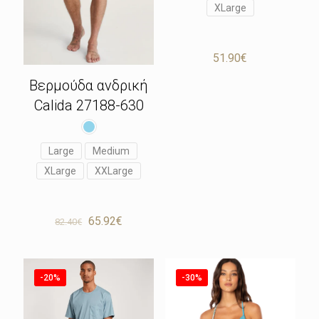
XLarge
51.90
€
Βερμούδα ανδρική
Calida 27188-630
Large
Medium
XLarge
XXLarge
Original
Η
65.92
€
82.40
€
price
τρέχουσα
was:
τιμή
82.40€.
είναι:
65.92€.
-20%
-30%