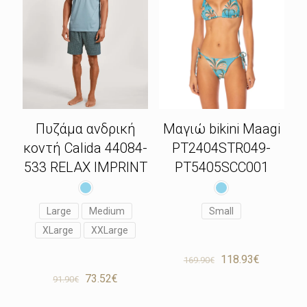
Πυζάμα ανδρική
Μαγιώ bikini Maagi
κοντή Calida 44084-
PT2404STR049-
533 RELAX IMPRINT
PT5405SCC001
Large
Medium
Small
XLarge
XXLarge
Original
Η
118.93
€
169.90
€
price
τρέχουσ
Original
Η
73.52
€
91.90
€
was:
τιμή
price
τρέχουσα
169.90€.
είναι:
was:
τιμή