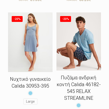
price
τρέχουσα
price
τρέχουσα
was:
τιμή
was:
τιμή
86.70€.
είναι:
104.00€.
είναι:
69.36€.
83.20€.
-20%
-20%
Πυζάμα ανδρική
Νυχτικό γυναικείο
κοντή Calida 46182-
Calida 30953-395
545 RELAX
STREAMLINE
Large