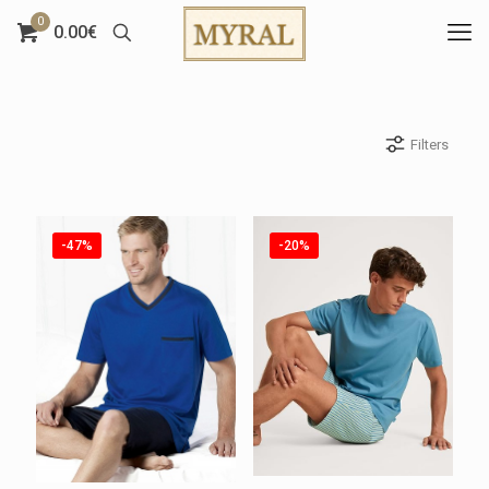
0
0.00€
Filters
-47%
-20%