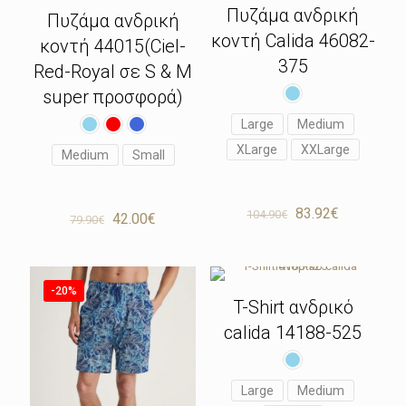
Πυζάμα ανδρική
Πυζάμα ανδρική
κοντή Calida 46082-
κοντή 44015(Ciel-
375
Red-Royal σε S & M
super προσφορά)
Large
Medium
XLarge
XXLarge
Medium
Small
Original
Η
83.92
€
104.90
€
Original
Η
42.00
€
79.90
€
price
τρέχουσα
price
τρέχουσα
was:
τιμή
was:
τιμή
104.90€.
είναι:
79.90€.
είναι:
83.92€.
42.00€.
-20%
T-Shirt ανδρικό
calida 14188-525
Large
Medium