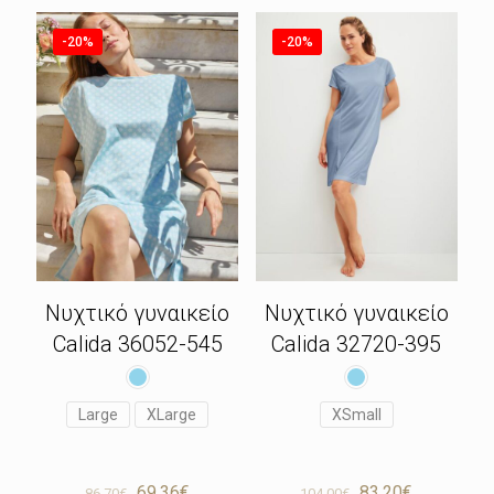
118.93€.
91.90€.
είναι:
73.52€.
-20%
-20%
Νυχτικό γυναικείο
Νυχτικό γυναικείο
Calida 36052-545
Calida 32720-395
Large
XLarge
XSmall
Original
Η
Original
Η
69.36
€
83.20
€
86.70
€
104.00
€