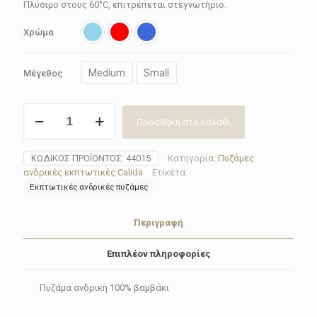
42.00€.
Πλύσιμο στους 60°C, επιτρέπεται στεγνωτήριο.
Χρώμα
Medium
Small
Μέγεθος
Πυζάμα
Προσθήκη στο καλάθι
ανδρική
κοντή
44015(Ciel-
ΚΩΔΙΚΌΣ ΠΡΟΪΌΝΤΟΣ:
44015
Κατηγορία:
Πυζάμες
Red-
ανδρικές εκπτωτικές Calida
Ετικέτα:
Royal
Εκπτωτικές ανδρικές πυζάμες
σε
S
&
Περιγραφή
M
super
Επιπλέον πληροφορίες
προσφορά)
ποσότητα
Πυζάμα ανδρική 100% βαμβάκι