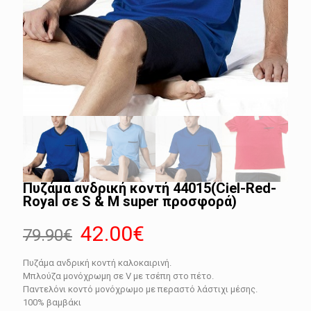
Πυζάμα ανδρική κοντή 44015(Ciel-Red-
Royal σε S & M super προσφορά)
Original
Η
42.00
€
79.90
€
price
τρέχουσα
Πυζάμα ανδρική κοντή καλοκαιρινή.
was:
τιμή
Μπλούζα μονόχρωμη σε V με τσέπη στο πέτο.
79.90€.
είναι:
Παντελόνι κοντό μονόχρωμο με περαστό λάστιχι μέσης.
100% βαμβάκι