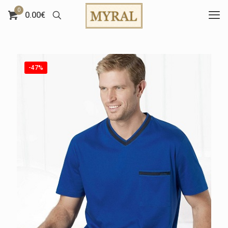
0
0.00€
-47%