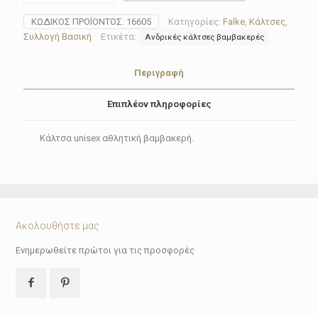
Falke
ΚΩΔΙΚΌΣ ΠΡΟΪΌΝΤΟΣ:
16605
Κατηγορίες:
Falke
,
Κάλτσες
,
16605
Συλλογή Βασική
Ετικέτα:
Ανδρικές κάλτσες βαμβακερές
Run(6
χρώματα)
ποσότητα
Περιγραφή
Επιπλέον πληροφορίες
Κάλτσα unisex αθλητική βαμβακερή.
Ακολουθήστε μας
Ενημερωθείτε πρώτοι για τις προσφορές