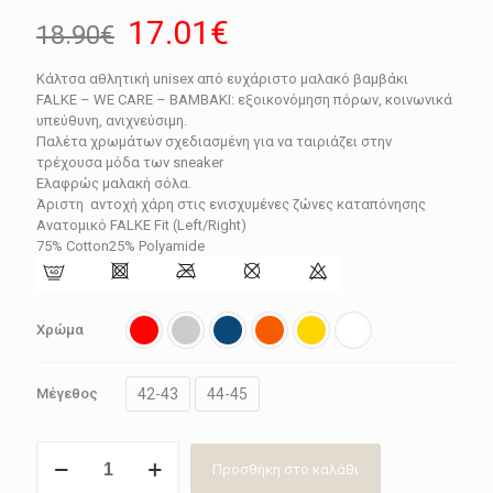
Original
Η
17.01
€
18.90
€
price
τρέχουσα
Κάλτσα αθλητική unisex από ευχάριστο μαλακό βαμβάκι
was:
τιμή
FALKE – WE CARE – ΒΑΜΒΑΚΙ: εξοικονόμηση πόρων, κοινωνικά
18.90€.
είναι:
υπεύθυνη, ανιχνεύσιμη.
Παλέτα χρωμάτων σχεδιασμένη για να ταιριάζει στην
17.01€.
τρέχουσα μόδα των sneaker
Ελαφρώς μαλακή σόλα.
Άριστη αντοχή χάρη στις ενισχυμένες ζώνες καταπόνησης
Ανατομικό FALKE Fit (Left/Right)
75% Cotton25% Polyamide
Χρώμα
42-43
44-45
Μέγεθος
Κάλτσα
Προσθήκη στο καλάθι
ανδρική
αθλητική