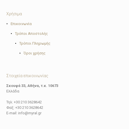
Χρήσιμα
•
Επικοινωνία
•
Τρόποι Αποστολής
•
Τρόποι Πληρωμής
•
Όροι χρήσης
Στοιχεία επικοινωνίας
Σκουφά 33, Αθήνα, τ.κ. 10673
Ελλάδα
Τηλ: +30 210 3628642
Φαξ: +30 210 3628642
E-mail: info@myral.gr