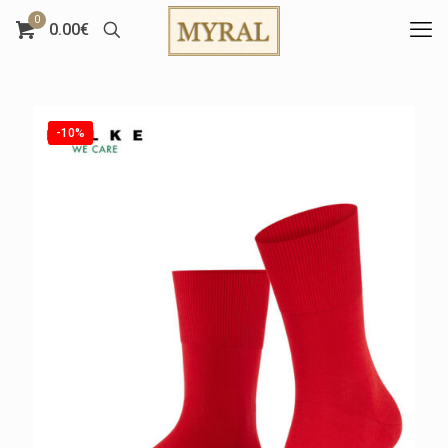
0
0.00€
-10%