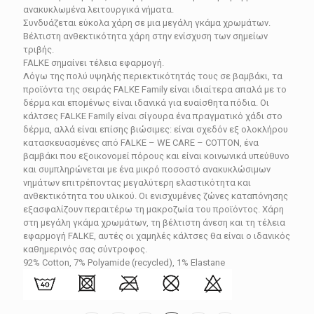
12.90€.
είναι:
ανακυκλωμένα λειτουργικά νήματα.
Συνδυάζεται εύκολα χάρη σε μια μεγάλη γκάμα χρωμάτων.
11.61€.
Βέλτιστη ανθεκτικότητα χάρη στην ενίσχυση των σημείων
τριβής.
FALKE σημαίνει τέλεια εφαρμογή.
Λόγω της πολύ υψηλής περιεκτικότητάς τους σε βαμβάκι, τα
προϊόντα της σειράς FALKE Family είναι ιδιαίτερα απαλά με το
δέρμα και επομένως είναι ιδανικά για ευαίσθητα πόδια. Οι
κάλτσες FALKE Family είναι σίγουρα ένα πραγματικό χάδι στο
δέρμα, αλλά είναι επίσης βιώσιμες: είναι σχεδόν εξ ολοκλήρου
κατασκευασμένες από FALKE – WE CARE – COTTON, ένα
βαμβάκι που εξοικονομεί πόρους και είναι κοινωνικά υπεύθυνο
και συμπληρώνεται με ένα μικρό ποσοστό ανακυκλώσιμων
νημάτων επιτρέποντας μεγαλύτερη ελαστικότητα και
ανθεκτικότητα του υλικού. Οι ενισχυμένες ζώνες καταπόνησης
εξασφαλίζουν περαιτέρω τη μακροζωία του προϊόντος. Χάρη
στη μεγάλη γκάμα χρωμάτων, τη βέλτιστη άνεση και τη τέλεια
εφαρμογή FALKE, αυτές οι χαμηλές κάλτσες θα είναι ο ιδανικός
καθημερινός σας σύντροφος.
92% Cotton, 7% Polyamide (recycled), 1% Elastane