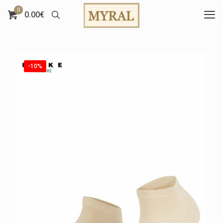
0
0.00€
-10%