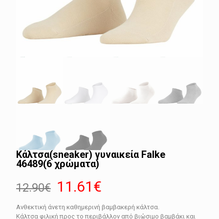
Κάλτσα(sneaker) γυναικεία Falke
46489(6 χρώματα)
Original
Η
11.61
€
12.90
€
price
τρέχουσα
Ανθεκτική άνετη καθημερινή βαμβακερή κάλτσα.
was:
τιμή
Κάλτσα φιλική προς το περιβάλλον από βιώσιμο βαμβάκι και