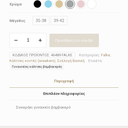
Χρώμα
35-38
39-42
Μέγεθος
Κάλτσα(sneaker)
Προσθήκη στο καλάθι
γυναικεία
Falke
46489(6
ΚΩΔΙΚΌΣ ΠΡΟΪΌΝΤΟΣ:
46489 FALKE
Κατηγορίες:
Falke
,
χρώματα)
Κάλτσες κοντές (sneakers)
,
Συλλογή Βασική
Ετικέτα:
ποσότητα
Γυναικείες κάλτσες βαμβακερές
Περιγραφή
Επιπλέον πληροφορίες
Σνικεράκι γυναικείο βαμβακερό