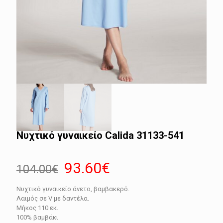
Νυχτικό γυναικείο Calida 31133-541
Original
Η
93.60
€
104.00
€
price
τρέχουσα
Νυχτικό γυναικείο άνετο, βαμβακερό.
was:
τιμή
Λαιμός σε V με δαντέλα.
104.00€.
είναι:
Μήκος 110 εκ.
100% βαμβάκι