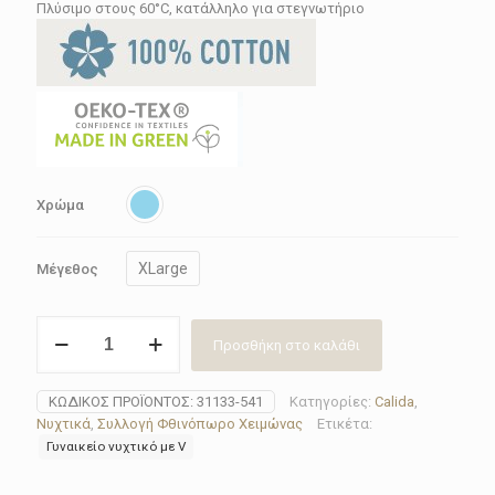
93.60€.
Πλύσιμο στους 60°C, κατάλληλο για στεγνωτήριο
Χρώμα
XLarge
Μέγεθος
Νυχτικό
Προσθήκη στο καλάθι
γυναικείο
Calida
31133-
ΚΩΔΙΚΌΣ ΠΡΟΪΌΝΤΟΣ:
31133-541
Κατηγορίες:
Calida
,
541
Νυχτικά
,
Συλλογή Φθινόπωρο Χειμώνας
Ετικέτα:
ποσότητα
Γυναικείο νυχτικό με V