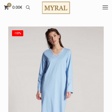
0
0.00€
-10%