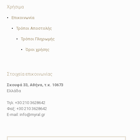
Χρήσιμα
•
Επικοινωνία
•
Τρόποι Αποστολής
•
Τρόποι Πληρωμής
•
Όροι χρήσης
Στοιχεία επικοινωνίας
Σκουφά 33, Αθήνα, τ.κ. 10673
Ελλάδα
Τηλ: +30 210 3628642
Φαξ: +30 210 3628642
E-mail: info@myral.gr