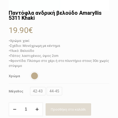
Παντόφλα ανδρική βελούδο Amaryllis
5311 Khaki
19.90
€
•Χρώμα: χακί
•Σχέδιο: Μονόχρωμη με κέντημα
•Υλικό: Βελούδο
•Πάτος: λαστιχένιος, ύψος 2cm
•Φροντίδα: Πλύσιμο στο χέρι ή στο πλυντήριο στους 30ο χωρίς
στύψιμο
Χρώμα
42-43
44-45
Μέγεθος
Παντόφλα
Προσθήκη στο καλάθι
ανδρική
βελούδο