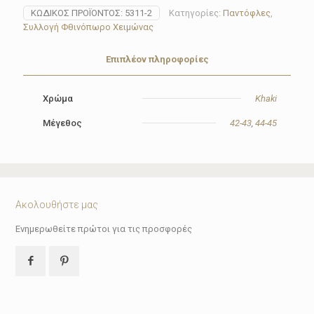
Amaryllis
ΚΩΔΙΚΌΣ ΠΡΟΪΌΝΤΟΣ:
5311-2
Κατηγορίες:
Παντόφλες
,
5311
Συλλογή Φθινόπωρο Χειμώνας
Khaki
ποσότητα
Επιπλέον πληροφορίες
Χρώμα
Khaki
Μέγεθος
42-43
,
44-45
Ακολουθήστε μας
Ενημερωθείτε πρώτοι για τις προσφορές