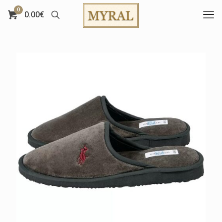
0
0.00€