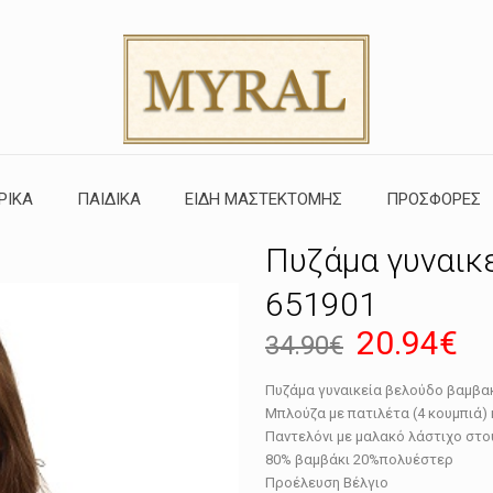
ΡΙΚΑ
ΠΑΙΔΙΚΑ
ΕΙΔΗ ΜΑΣΤΕΚΤΟΜΗΣ
ΠΡΟΣΦΟΡΕΣ
Πυζάμα γυναικ
651901
Original
Η
20.94
€
34.90
€
price
τρ
Πυζάμα γυναικεία βελούδο βαμβα
was:
τι
Μπλούζα με πατιλέτα (4 κουμπιά) 
34.90€.
εί
Παντελόνι με μαλακό λάστιχο στ
80% βαμβάκι 20%πολυέστερ
20
Προέλευση Βέλγιο