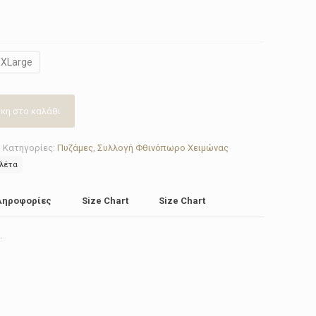
XLarge
κη στο καλάθι
Κατηγορίες:
Πυζάμες
,
Συλλογή Φθινόπωρο Χειμώνας
ιλέτα
ληροφορίες
Size Chart
Size Chart
.