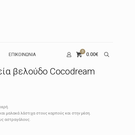
0
0.00€
ΕΠΙΚΟΙΝΩΝΙΑ
εία βελούδο Cocodream
έχουσα
κερή.
μή
και μαλακά λάστιχα στους καρπούς και στην μέση.
ναι:
ους αστραγάλους.
.94€.