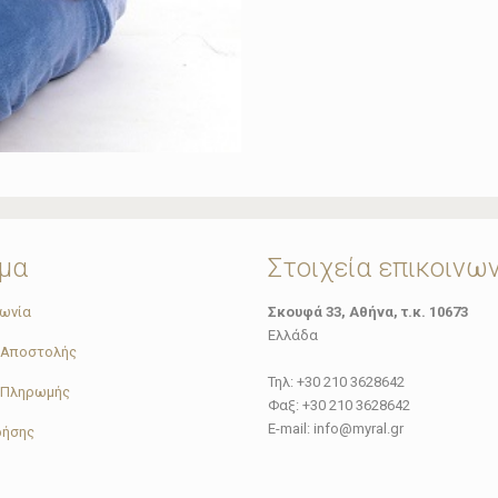
μα
Στοιχεία επικοινω
νωνία
Σκουφά 33, Αθήνα, τ.κ. 10673
Ελλάδα
 Αποστολής
Τηλ: +30 210 3628642
 Πληρωμής
Φαξ: +30 210 3628642
E-mail: info@myral.gr
ρήσης