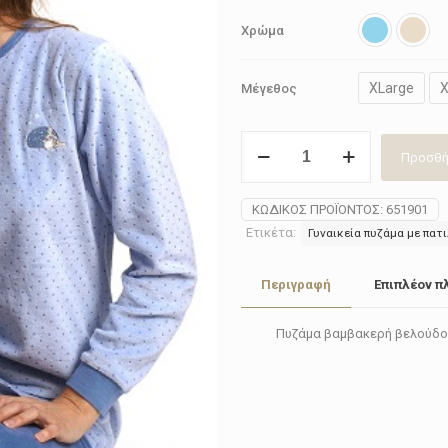
Χρώμα
XLarge
X
Μέγεθος
Πυζάμα
Προσθή
γυναικεία
βελούδο
Cocodream
ΚΩΔΙΚΌΣ ΠΡΟΪΌΝΤΟΣ:
651901
651901
Ετικέτα:
Γυναικεία πυζάμα με πατ
ποσότητα
Περιγραφή
Επιπλέον π
Πυζάμα βαμβακερή βελούδο