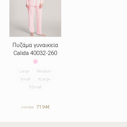
Πυζάμα γυναικεία
Calida 40032-260
Large
Medium
Small
XLarge
XSmall
Original
Η
71.94
€
119.90
€
price
τρέχουσα
was:
τιμή
119.90€.
είναι: