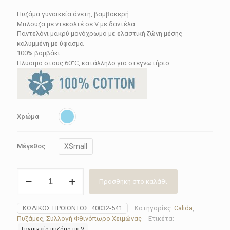
price
τρέχουσα
Πυζάμα γυναικεία άνετη, βαμβακερή.
was:
τιμή
Μπλούζα με ντεκολτέ σε V με δαντέλα.
119.90€.
είναι:
Παντελόνι μακρύ μονόχρωμο με ελαστική ζώνη μέσης
καλυμμένη με ύφασμα
71.94€.
100% βαμβάκι
Πλύσιμο στους 60°C, κατάλληλο για στεγνωτήριο
Χρώμα
XSmall
Μέγεθος
Πυζάμα
Προσθήκη στο καλάθι
γυναικεία
Calida
40032-
ΚΩΔΙΚΌΣ ΠΡΟΪΌΝΤΟΣ:
40032-541
Κατηγορίες:
Calida
,
541
Πυζάμες
,
Συλλογή Φθινόπωρο Χειμώνας
Ετικέτα:
ποσότητα
Γυναικεία πυζάμα με V