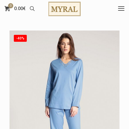
0
0.00€
-40%