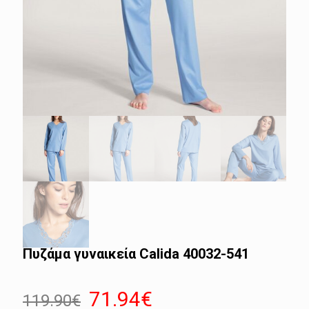
Πυζάμα γυναικεία Calida 40032-541
Original
Η
71.94
€
119.90
€