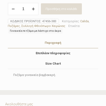
Πυζάμα
Προσθήκη στο καλάθι
γυναικεία
Calida
47456-
ΚΩΔΙΚΌΣ ΠΡΟΪΌΝΤΟΣ:
47456-383
Κατηγορίες:
Calida
,
383
Πυζάμες
,
Συλλογή Φθινόπωρο Χειμώνας
Ετικέτα:
LOVELY
Γυναικεία πιτζάμα με λάστιχο στα άκρα
NIGHTS
ποσότητα
Περιγραφή
Επιπλέον πληροφορίες
Size Chart
Πυζάμα γυναικεία βαμβακερή.
Ακολουθήστε μας