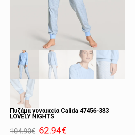
Πυζάμα γυναικεία Calida 47456-383
LOVELY NIGHTS
Original
Η
62.94
€
104.90
€