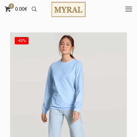
0
0.00€
-40%