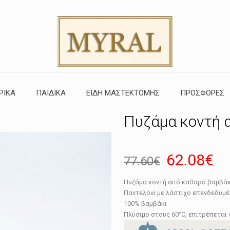
ΡΙΚΑ
ΠΑΙΔΙΚΑ
ΕΙΔΗ ΜΑΣΤΕΚΤΟΜΗΣ
ΠΡΟΣΦΟΡΕΣ
Πυζάμα κοντή α
Original
Η
62.08
€
77.60
€
price
τρ
Πυζάμα κοντή από καθαρό βαμβάκ
was:
τι
Παντελόνι με λάστιχο επενδεδυμέ
77.60€.
εί
100% βαμβάκι
Πλύσιμο στους 60°C, επιτρέπεται
62