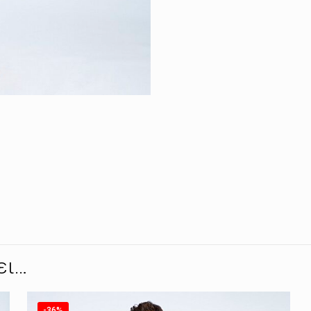
ει…
-36%