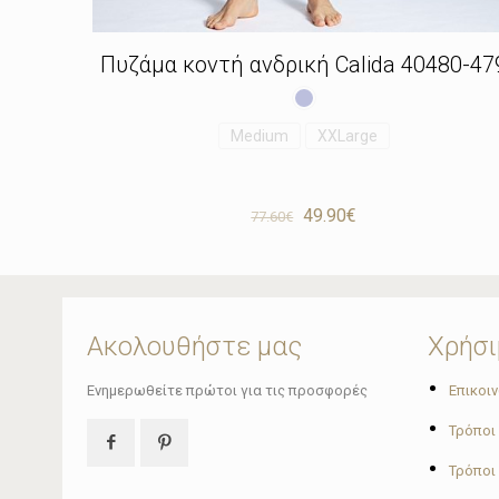
Πυζάμα κοντή ανδρική Calida 40480-47
Medium
XXLarge
Original
Η
49.90
€
77.60
€
price
τρέχουσα
was:
τιμή
77.60€.
είναι:
49.90€.
Ακολουθήστε μας
Χρήσι
•
Ενημερωθείτε πρώτοι για τις προσφορές
Επικοι
•
Τρόποι
•
Τρόποι