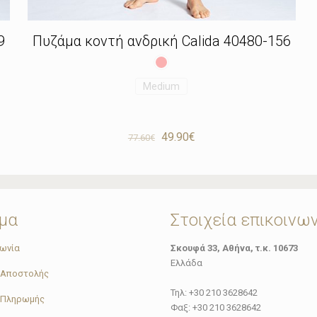
9
Πυζάμα κοντή ανδρική Calida 40480-156
Medium
Original
Η
49.90
€
77.60
€
price
τρέχουσα
was:
τιμή
77.60€.
είναι:
49.90€.
μα
Στοιχεία επικοινω
νωνία
Σκουφά 33, Αθήνα, τ.κ. 10673
Ελλάδα
 Αποστολής
Τηλ: +30 210 3628642
 Πληρωμής
Φαξ: +30 210 3628642