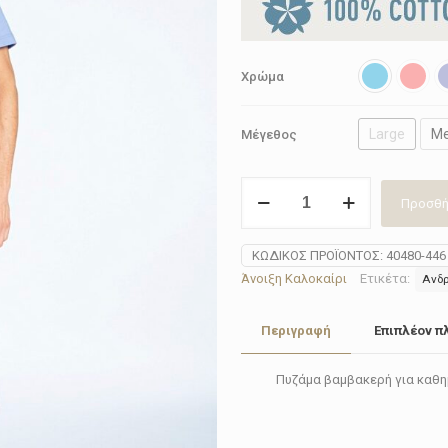
Χρώμα
Large
M
Μέγεθος
Πυζάμα
Προσθή
κοντή
ανδρική
Calida
ΚΩΔΙΚΌΣ ΠΡΟΪΌΝΤΟΣ:
40480-446
40480-
Άνοιξη Καλοκαίρι
Ετικέτα:
Ανδρ
446
ποσότητα
Περιγραφή
Επιπλέον π
Πυζάμα βαμβακερή για καθη