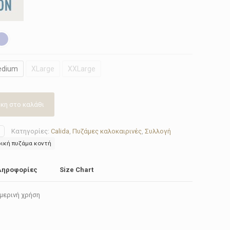
edium
XLarge
XXLarge
κη στο καλάθι
Κατηγορίες:
Calida
,
Πυζάμες καλοκαιρινές
,
Συλλογή
ική πυζάμα κοντή
ληροφορίες
Size Chart
μερινή χρήση