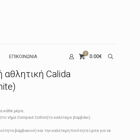
0
0.00€
ΕΠΙΚΟΙΝΩΝΙΑ
 αθλητική Calida
ite)
έχουσα
α κάθε μέρα.
μή
 στο νήμα Compact Cotton(το καλύτερο βαμβάκι).
ναι:
ιότητα βαμβακιού) και την καλύτερη ποιότητα Lycra για νa
.71€.