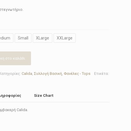
 στεγνωτήριο.
edium
Small
XLarge
XXLarge
κη στο καλάθι
Κατηγορίες:
Calida
,
Συλλογή Βασική
,
Φανέλες - Tops
Ετικέτα:
ληροφορίες
Size Chart
μβακερή Calida.