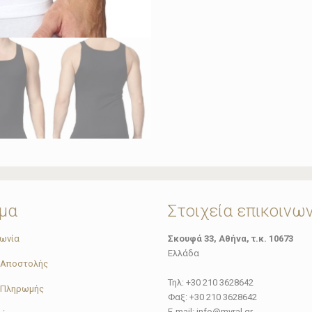
μα
Στοιχεία επικοινω
νωνία
Σκουφά 33, Αθήνα, τ.κ. 10673
Ελλάδα
 Αποστολής
Τηλ: +30 210 3628642
 Πληρωμής
Φαξ: +30 210 3628642
E-mail: info@myral.gr