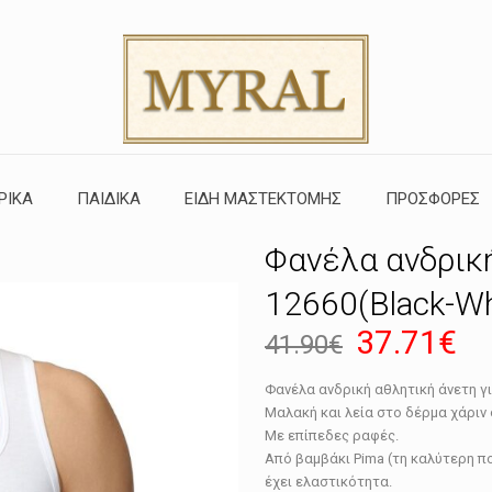
ΡΙΚΑ
ΠΑΙΔΙΚΑ
ΕΙΔΗ ΜΑΣΤΕΚΤΟΜΗΣ
ΠΡΟΣΦΟΡΕΣ
Φανέλα ανδρική
12660(Black-Wh
Original
Η
37.71
€
41.90
€
price
τρ
Φανέλα ανδρική αθλητική άνετη γι
was:
τι
Μαλακή και λεία στο δέρμα χάριν
41.90€.
εί
Με επίπεδες ραφές.
Από βαμβάκι Pima (τη καλύτερη πο
37
έχει ελαστικότητα.