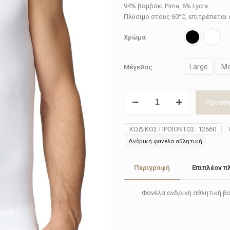
94% βαμβάκι Pima, 6% Lycra
Πλύσιμο στους 60°C, επιτρέπεται
Χρώμα
Large
M
Μέγεθος
Φανέλα
Προσθή
ανδρική
αθλητική
Calida
ΚΩΔΙΚΌΣ ΠΡΟΪΌΝΤΟΣ:
12660
12660(Black-
Ανδρική φανέλα αθλητική
White)
ποσότητα
Περιγραφή
Επιπλέον π
Φανέλα ανδρική αθλητική βα