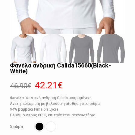
Φανέλα ανδρική Calida15660(Black-
White)
Original
Η
42.21
€
46.90
€
price
τρέχουσα
Φανέλα ποιοτική ανδρική Calida μακρυμάνικη.
was:
τιμή
Άνετη, εύκαμπτη με βελούδινη αίσθηση στο σώμα
46.90€.
είναι:
94% βαμβάκι Pima 6% Lycra
Πλύσιμο στους 60°C, επιτρέπεται στεγνωτήριο.
42.21€.
Χρώμα