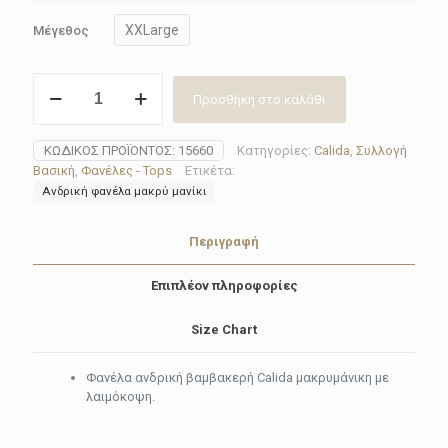
XXLarge
Μέγεθος
Φανέλα
Προσθήκη στο καλάθι
ανδρική
Calida15660(Black-
White)
ΚΩΔΙΚΌΣ ΠΡΟΪΌΝΤΟΣ:
15660
Κατηγορίες:
Calida
,
Συλλογή
ποσότητα
Βασική
,
Φανέλες - Tops
Ετικέτα:
Ανδρική φανέλα μακρύ μανίκι
Περιγραφή
Επιπλέον πληροφορίες
Size Chart
Φανέλα ανδρική βαμβακερή Calida μακρυμάνικη με
λαιμόκοψη.