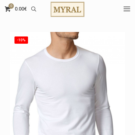
0
0.00€
-10%