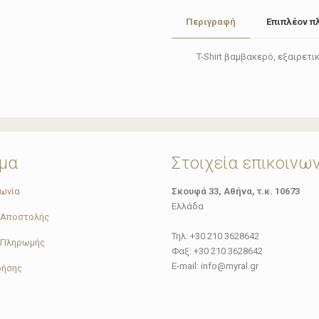
ποσότητα
Περιγραφή
Επιπλέον π
T-Shirt βαμβακερό, εξαιρετι
μα
Στοιχεία επικοινω
νωνία
Σκουφά 33, Αθήνα, τ.κ. 10673
Ελλάδα
 Αποστολής
Τηλ: +30 210 3628642
 Πληρωμής
Φαξ: +30 210 3628642
E-mail: info@myral.gr
ρήσης