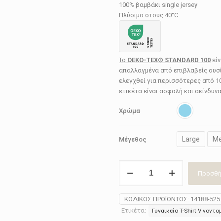
100% βαμβάκι single jersey
Πλύσιμο στους 40°C
Το
OEKO-TEX® STANDARD 100
είν
απαλλαγμένα από επιβλαβείς ουσί
ελεγχθεί για περισσότερες από 1
ετικέτα είναι ασφαλή και ακίνδυνα 
Χρώμα
Large
M
Μέγεθος
T-
Προσθή
Shirt
ανδρικό
calida
ΚΩΔΙΚΌΣ ΠΡΟΪΌΝΤΟΣ:
14188-525
14188-
Ετικέτα:
Γυναικείο T-Shirt V νοντ
525