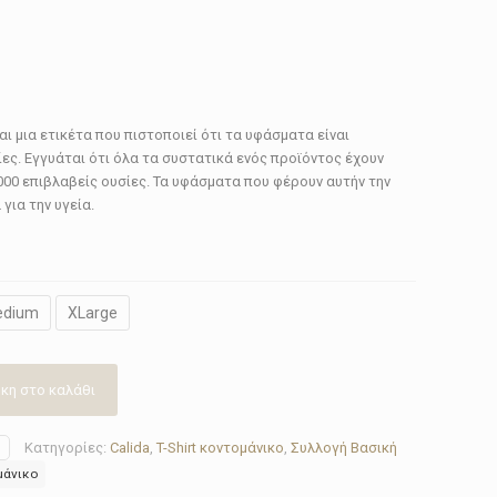
αι μια ετικέτα που πιστοποιεί ότι τα υφάσματα είναι
ες. Εγγυάται ότι όλα τα συστατικά ενός προϊόντος έχουν
000 επιβλαβείς ουσίες. Τα υφάσματα που φέρουν αυτήν την
για την υγεία.
edium
XLarge
κη στο καλάθι
Κατηγορίες:
Calida
,
T-Shirt κοντομάνικο
,
Συλλογή Βασική
ομάνικο